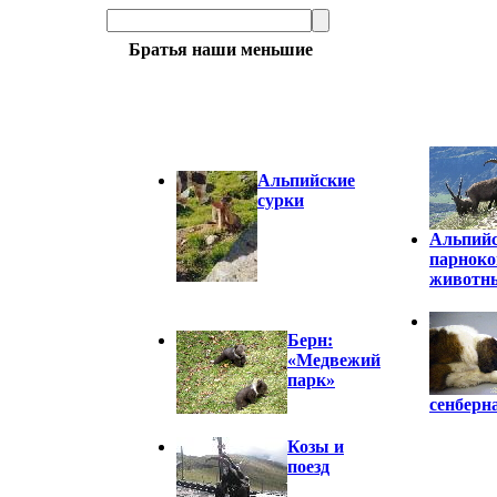
Братья наши меньшие
Альпийские
сурки
Альпий
парнок
животн
Берн:
«Медвежий
парк»
сенберн
Козы и
поезд