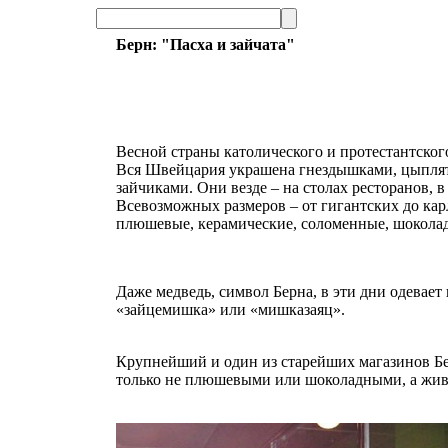
Берн: "Пасха и зайчата"
Весной страны католического и протестантског
Вся Швейцария украшена гнездышками, цыплят
зайчиками. Они везде – на столах ресторанов, 
Всевозможных размеров – от гигантских до ка
плюшевые, керамические, соломенные, шокол
Даже медведь, символ Берна, в эти дни одевает
«зайцемишка» или «мишказаяц».
Крупнейший и один из старейших магазинов Б
только не плюшевыми или шоколадными, а жи