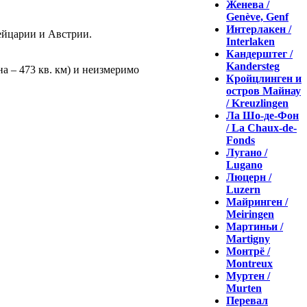
Женева /
Genève, Genf
Интерлакен /
ейцарии и Австрии.
Interlaken
Кандерштег /
Kandersteg
на – 473 кв. км) и неизмеримо
Кройцлинген и
остров Майнау
/ Kreuzlingen
Ла Шо-де-Фон
/ La Chaux-de-
Fonds
Лугано /
Lugano
Люцерн /
Luzern
Майринген /
Meiringen
Мартиньи /
Martigny
Монтрё /
Montreux
Муртен /
Murten
Перевал