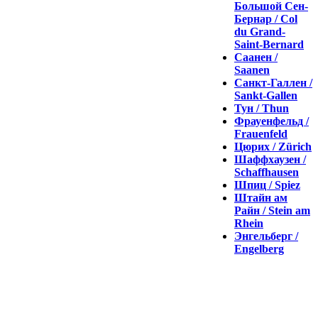
Большой Сен-
Бернар / Col
du Grand-
Saint-Bernard
Саанен /
Saanen
Санкт-Галлен /
Sankt-Gallen
Тун / Thun
Фрауенфельд /
Frauenfeld
Цюрих / Zürich
Шаффхаузен /
Schaffhausen
Шпиц / Spiez
Штайн ам
Райн / Stein am
Rhein
Энгельберг /
Engelberg