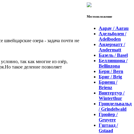
Местоположение
Аарау / Aarau
Адельбоден /
Adelboden
е швейцарские озера - задача почти не
Андерматт /
Andermatt
Базель / Basel
Беллинцона /
словно, так как многие из озёр,
Bellinzona
я.Но такое деление позволяет
Берн / Bern
Бриг / Brig
Бриенц /
Brienz
Винтертур /
Winterthur
Гриндельвальд
/ Grindelwald
Грюйер /
Gruyere
Гштаад /
Gstaad